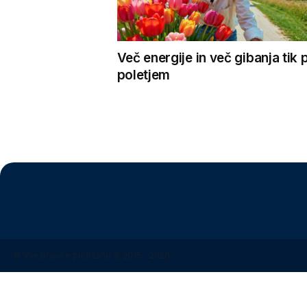
Več energije in več gibanja tik 
poletjem
© Vse pravice pridržane © 2015 - 2026