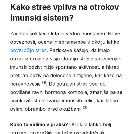
Kako stres vpliva na otrokov
imunski sistem?
Začetek šolskega leta ni vedno enostaven. Nove
obveznosti, ocene in spremembe v okolju lahko
povzročijo stres
. Raziskave kažejo, da imajo
otroci iz družin z višjo stopnjo stresa spremenjen
imunski odziv: nižjo spontano aktivnost, a hkrati
pretiran odziv na določene antigene, kar kaže na
(1)
neravnovesje
. Dolgotrajen stres vodi do
povišane ravni hormona kortizola, zmanjša pa se
učinkovitost delovanja imunskih celic, kar lahko
(2)
oslabi obrambo pred okužbami
.
Kako to vidimo v praksi?
Otrok je lahko bolj
utrujen, razdražljiv, se težje osredotoči ali