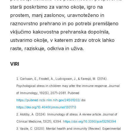
starši poskrbimo za varno okolje, igro na
prostem, manj zaslonov, uravnoteženo in
raznovrstno prehrano in po potrebi premišljeno
vključimo kakovostna prehranska dopolnila,
ustvarimo okolje, v katerem zdrav otrok lahko
raste, raziskuje, odkriva in uživa.
VIRI
Carlsson, E., Frostell, A., Ludvigsson, J., & Faresjö, M. (2014).
Psychological stress in children may alter the immune response. Journal
of Immunology, 192(5), 2071–2081. Pubmed
https://pubmed.ncbi.nlm.nih.gov/24501202/
doi
https://doi.org/10.4049/jimmunol.1301713
Alotiby, A. (2024). Immunology of stress: A review article. Journal of
Clinical Medicine, 13(21), 6394.
https://doi.org/10.3390/jcm13216394
Vasile, C. (2020). Mental health and immunity (Review). Experimental