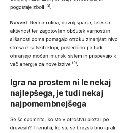
(3)
pogosteje zboli
.
Nasvet
: Redna rutina, dovolj spanja, telesna
aktivnost ter zagotovljen občutek varnosti in
slišanosti doma pomagajo otroku zmanjšati nivo
stresa iz šolskih klopi, posledično pa tudi
ohranjajo močan imunski sistem in prispevajo k
(3)
več energije za nove izzive
.
Igra na prostem ni le nekaj
najlepšega, je tudi nekaj
najpomembnejšega
Se še spomnite, ko ste v otroštvu plezali po
drevesih? Trenutki, ko ste se brezskrbno igrali