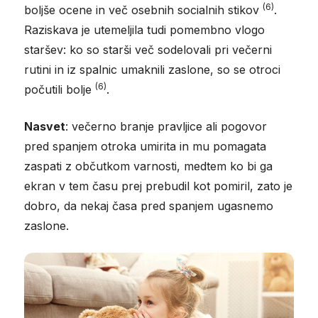
(6)
boljše ocene in več osebnih socialnih stikov
.
Raziskava je utemeljila tudi pomembno vlogo
staršev: ko so starši več sodelovali pri večerni
rutini in iz spalnic umaknili zaslone, so se otroci
(6)
počutili bolje
.
Nasvet
: večerno branje pravljice ali pogovor
pred spanjem otroka umirita in mu pomagata
zaspati z občutkom varnosti, medtem ko bi ga
ekran v tem času prej prebudil kot pomiril, zato je
dobro, da nekaj časa pred spanjem ugasnemo
zaslone.