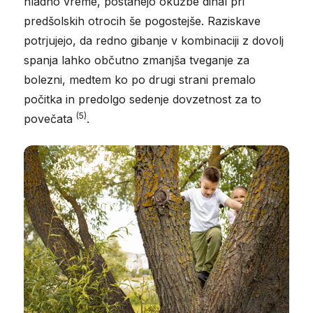
hladno vreme, postanejo okužbe dihal pri
predšolskih otrocih še pogostejše. Raziskave
potrjujejo, da redno gibanje v kombinaciji z dovolj
spanja lahko občutno zmanjša tveganje za
bolezni, medtem ko po drugi strani premalo
počitka in predolgo sedenje dovzetnost za to
(5)
povečata
.