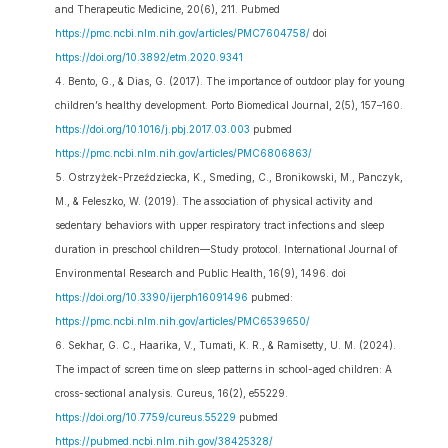
and Therapeutic Medicine, 20(6), 211. Pubmed
https://pmc.ncbi.nlm.nih.gov/articles/PMC7604758/
doi
https://doi.org/10.3892/etm.2020.9341
Bento, G., & Dias, G. (2017). The importance of outdoor play for young
children’s healthy development. Porto Biomedical Journal, 2(5), 157–160.
https://doi.org/10.1016/j.pbj.2017.03.003
pubmed
https://pmc.ncbi.nlm.nih.gov/articles/PMC6806863/
Ostrzyżek-Przeździecka, K., Smeding, C., Bronikowski, M., Panczyk,
M., & Feleszko, W. (2019). The association of physical activity and
sedentary behaviors with upper respiratory tract infections and sleep
duration in preschool children—Study protocol. International Journal of
Environmental Research and Public Health, 16(9), 1496. doi
https://doi.org/10.3390/ijerph16091496
pubmed:
https://pmc.ncbi.nlm.nih.gov/articles/PMC6539650/
Sekhar, G. C., Haarika, V., Tumati, K. R., & Ramisetty, U. M. (2024).
The impact of screen time on sleep patterns in school-aged children: A
cross-sectional analysis. Cureus, 16(2), e55229.
https://doi.org/10.7759/cureus.55229
pubmed
https://pubmed.ncbi.nlm.nih.gov/38425328/