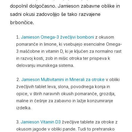
dopolnil dolgočasno. Jamieson zabavne oblike in
sadni okusi zadovoljijo še tako razvajene
brbončice.
Jamieson Omega-3 žvečljivi bomboni
z okusom
pomaranče in limone, ki vsebujejo esencialne Omega-
3 maščobne in vitamin D, ki je ključen za normalno rast
in razvoj kosti, zob in mišic otroka ter prispeva k
delovanju imunskega sistema.
Jamieson Multivitamini in Minerali za otroke
v obliki
žvečljivih tablet leva, slona, povodnega konja in
opice, v štirih naravnih okusih pomaranče, grozdja,
maline in češnje za zabavno in lažje konzumiranje
izdelka.
Jamieson Vitamin D3
žvečljive tablete za otroke z
okusom jagode v obliki pande. Tudi to prehransko