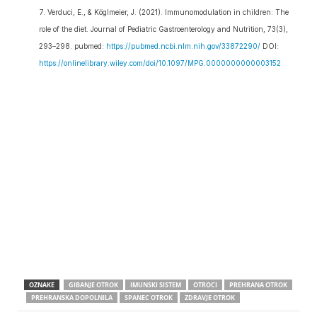
Verduci, E., & Köglmeier, J. (2021). Immunomodulation in children: The
role of the diet. Journal of Pediatric Gastroenterology and Nutrition, 73(3),
293–298. pubmed:
https://pubmed.ncbi.nlm.nih.gov/33872290/
DOI:
https://onlinelibrary.wiley.com/doi/10.1097/MPG.0000000000003152
OZNAKE
GIBANJE OTROK
IMUNSKI SISTEM
OTROCI
PREHRANA OTROK
PREHRANSKA DOPOLNILA
SPANEC OTROK
ZDRAVJE OTROK