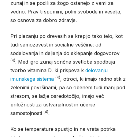
zunaj in se podili za žogo ostanejo z vami za
vedno. Prav ti spomini, polni svobode in veselja,
so osnova za dobro zdravje.
Pri plezanju po drevesih se krepijo tako telo, kot
tudi samozavest in socialne veščine: od
sodelovanja in deljenja do sklepanje dogovorov
(4)
. Med igro zunaj sončna svetloba spodbuja
tvorbo vitamina D, ki prispeva k
delovanju
(4)
imunskega sistema
, otroci, ki imajo redno stik z
zelenimi površinami, pa so obenem tudi manj pod
stresom, se lažje osredotočijo, imajo več
priložnosti za ustvarjalnost in učenje
(4)
samostojnosti
.
Ko se temperature spustijo in na vrata potrka