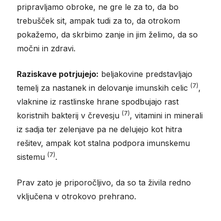
pripravljamo obroke, ne gre le za to, da bo
trebušček sit, ampak tudi za to, da otrokom
pokažemo, da skrbimo zanje in jim želimo, da so
močni in zdravi.
Raziskave potrjujejo:
beljakovine predstavljajo
(7)
temelj za nastanek in delovanje imunskih celic
,
vlaknine iz rastlinske hrane spodbujajo rast
(7)
koristnih bakterij v črevesju
, vitamini in minerali
iz sadja ter zelenjave pa ne delujejo kot hitra
rešitev, ampak kot stalna podpora imunskemu
(7)
sistemu
.
Prav zato je priporočljivo, da so ta živila redno
vključena v otrokovo prehrano.