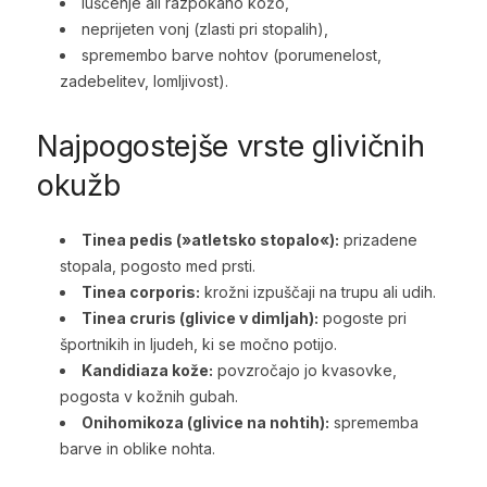
luščenje ali razpokano kožo,
neprijeten vonj (zlasti pri stopalih),
spremembo barve nohtov (porumenelost,
zadebelitev, lomljivost).
Najpogostejše vrste glivičnih
okužb
Tinea pedis (»atletsko stopalo«):
prizadene
stopala, pogosto med prsti.
Tinea corporis:
krožni izpuščaji na trupu ali udih.
Tinea cruris (glivice v dimljah):
pogoste pri
športnikih in ljudeh, ki se močno potijo.
Kandidiaza kože:
povzročajo jo kvasovke,
pogosta v kožnih gubah.
Onihomikoza (glivice na nohtih):
sprememba
barve in oblike nohta.