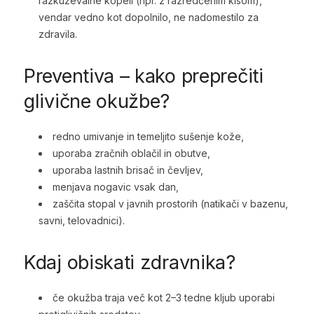
razkuževalne kopeli (npr. z razredčenim kisom),
vendar vedno kot dopolnilo, ne nadomestilo za
zdravila.
Preventiva – kako preprečiti
glivične okužbe?
redno umivanje in temeljito sušenje kože,
uporaba zračnih oblačil in obutve,
uporaba lastnih brisač in čevljev,
menjava nogavic vsak dan,
zaščita stopal v javnih prostorih (natikači v bazenu,
savni, telovadnici).
Kdaj obiskati zdravnika?
če okužba traja več kot 2–3 tedne kljub uporabi