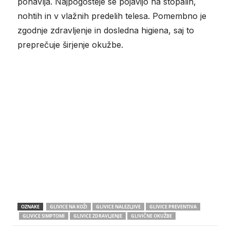
ponavlja. Najpogosteje se pojavijo na stopalih,
nohtih in v vlažnih predelih telesa. Pomembno je
zgodnje zdravljenje in dosledna higiena, saj to
preprečuje širjenje okužbe.
OZNAKE
GLIVICE NA KOŽI
GLIVICE NALEZLJIVE
GLIVICE PREVENTIVA
GLIVICE SIMPTOMI
GLIVICE ZDRAVLJENJE
GLIVIČNE OKUŽBE