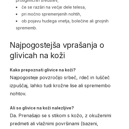
protiglivičnih sredstev,
če se razširi na večje dele telesa,
pri močno spremenjenih nohtih,
ob pojavu hudega vnetja, bolečine ali gnojnih
sprememb.
Najpogostejša vprašanja o
glivicah na koži
Kako prepoznati glivice na koži?
Najpogosteje povzročijo srbeč, rdeč in luščeč
izpuščaj, lahko tudi krožne lise ali spremembo
nohtov.
Ali so glivice na koži nalezljive?
Da. Prenašajo se s stikom s kožo, z okuženimi
predmeti ali vlažnimi površinami (bazeni,