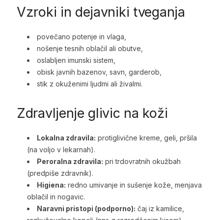
Vzroki in dejavniki tveganja
povečano potenje in vlaga,
nošenje tesnih oblačil ali obutve,
oslabljen imunski sistem,
obisk javnih bazenov, savn, garderob,
stik z okuženimi ljudmi ali živalmi.
Zdravljenje glivic na koži
Lokalna zdravila:
protiglivične kreme, geli, pršila
(na voljo v lekarnah).
Peroralna zdravila:
pri trdovratnih okužbah
(predpiše zdravnik).
Higiena:
redno umivanje in sušenje kože, menjava
oblačil in nogavic.
Naravni pristopi (podporno):
čaj iz kamilice,