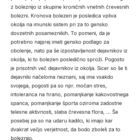
z boleznijo iz skupine kroničnih vnetnih črevesnih
bolezni. Kronova bolezen je posledica vpliva
okolja na imunski sistem pri za to gensko
dovzetnih posameznikih. To pomeni, da je
potrebno najprej imeti gensko podlago za
obolenje, nato pa še izpostavljenost dejavnikov iz
okolja, ki to bolezen posledično sproži. Pogosto
je prisotnih več dejavnikov iz okolja. Sicer so še ti
dejavniki načeloma neznani, saj ima vsakdo
svojega, pogosti pa so npr. močan stres,
intoleranca na hrano, pomanjkanje kakovostnega
spanca, pomanjkanje športa oziroma zadostne
telesne aktivnosti, slaba črevesna flora, … Še
posebej pa so na udaru kadilci, ki imajo kar
dvakrat večjo verjetnost, da bodo zboleli za to
boleznijo.