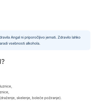
vila Angal ni priporočljivo jemati. Zdravilo lahko
aradi vsebnosti alkohola.
l?
luznice,
uznice,
(draženje, skelenje, boleče požiranje).