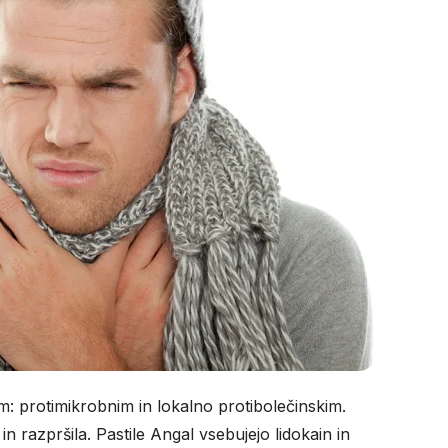
m: protimikrobnim in lokalno protibolečinskim.
l in razpršila. Pastile Angal vsebujejo lidokain in