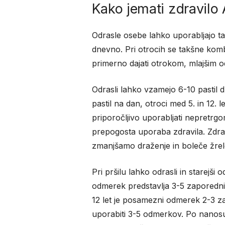
Kako jemati zdravilo
Odrasle osebe lahko uporabljajo tak
dnevno. Pri otrocih se takšne kombi
primerno dajati otrokom, mlajšim od
Odrasli lahko vzamejo 6-10 pastil d
pastil na dan, otroci med 5. in 12. 
priporočljivo uporabljati nepretrgo
prepogosta uporaba zdravila. Zdra
zmanjšamo draženje in boleče žrel
Pri pršilu lahko odrasli in starejš
odmerek predstavlja 3-5 zaporednih 
12 let je posamezni odmerek 2-3 z
uporabiti 3-5 odmerkov. Po nanosu z