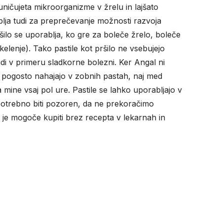
 uničujeta mikroorganizme v žrelu in lajšato
ablja tudi za preprečevanje možnosti razvoja
ršilo se uporablja, ko gre za boleče žrelo, boleče
kelenje). Tako pastile kot pršilo ne vsebujejo
di v primeru sladkorne bolezni. Ker Angal ni
se pogosto nahajajo v zobnih pastah, naj med
mine vsaj pol ure. Pastile se lahko uporabljajo v
m potrebno biti pozoren, da ne prekoračimo
je mogoče kupiti brez recepta v lekarnah in