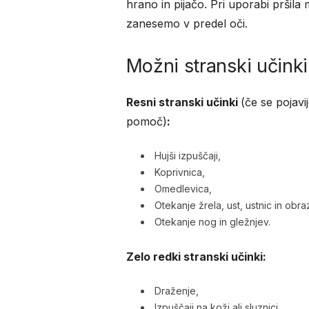
hrano in pijačo. Pri uporabi pršila
zanesemo v predel oči.
Možni stranski učinki
Resni stranski učinki
(če se pojav
pomoč)
:
Hujši izpuščaji,
Koprivnica,
Omedlevica,
Otekanje žrela, ust, ustnic in obr
Otekanje nog in gležnjev.
Zelo redki stranski učinki:
Draženje,
Izpuščaji na koži ali sluznici,