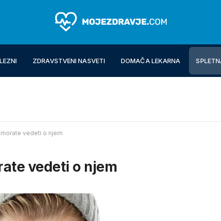
LEZNI
ZDRAVSTVENI NASVETI
DOMAČA LEKARNA
SPLETN
r morate vedeti o njem
rate vedeti o njem