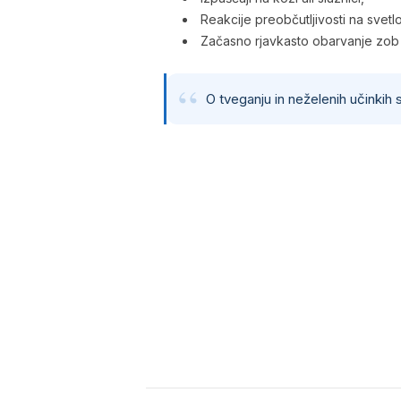
Reakcije preobčutljivosti na svetl
Začasno rjavkasto obarvanje zob p
O tveganju in neželenih učinkih