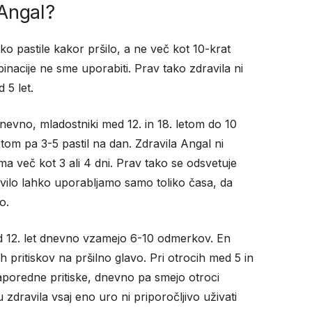
 Angal?
o pastile kakor pršilo, a ne več kot 10-krat
nacije ne sme uporabiti. Prav tako zdravila ni
 5 let.
nevno, mladostniki med 12. in 18. letom do 10
letom pa 3-5 pastil na dan. Zdravila Angal ni
ma več kot 3 ali 4 dni. Prav tako se odsvetuje
vilo lahko uporabljamo samo toliko časa, da
o.
i od 12. let dnevno vzamejo 6-10 odmerkov. En
pritiskov na pršilno glavo. Pri otrocih med 5 in
aporedne pritiske, dnevno pa smejo otroci
dravila vsaj eno uro ni priporočljivo uživati