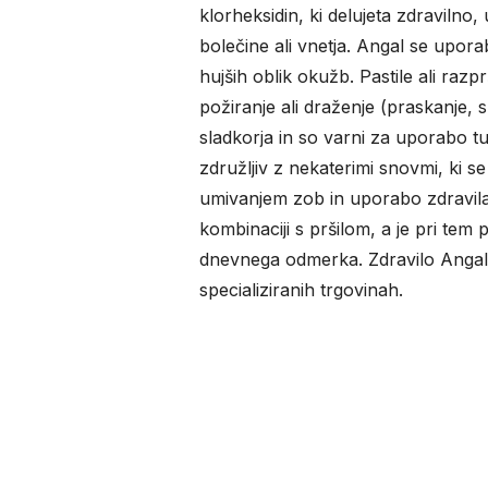
klorheksidin, ki delujeta zdravilno,
bolečine ali vnetja. Angal se upor
hujših oblik okužb. Pastile ali razp
požiranje ali draženje (praskanje, s
sladkorja in so varni za uporabo tu
združljiv z nekaterimi snovmi, ki 
umivanjem zob in uporabo zdravila 
kombinaciji s pršilom, a je pri te
dnevnega odmerka. Zdravilo Angal 
specializiranih trgovinah.