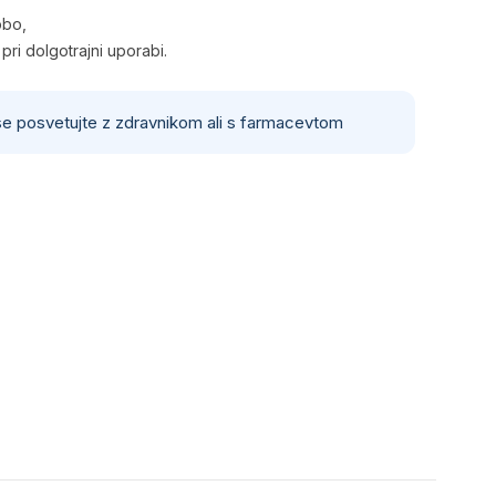
obo,
ri dolgotrajni uporabi.
 se posvetujte z zdravnikom ali s farmacevtom